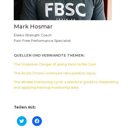
Mark Hosmar
Eleiko Strength Coach
Pain Free Performance Specialist
QUELLEN UND VERWANDTE THEMEN:
The Unspoken Danger of going back to the Gym
The Acute:Chronic workload ratio predicts injury
The athlete monitoring cycle: a practical guide to interpreting
and applying training monitoring data
Teilen mit:
K
K
l
l
i
i
c
c
k
k