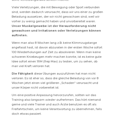
Viele Verletzungen, die mit Bewegung oder Sport verbunden
sind, werden dadurch verursacht, dass wir uns einer zu großen
Belastung aussetzen, der wir nicht gewachsen sind, weil wir
vorher zu wenig gemacht haben und unvorbereitet waren.
Unser Muskelgewebe ist der Herausforderung nicht
gewachsen und Irritationen oder Verletzungen können
auftreten.
Wenn man also 8 Wochen lang z.B. keine Klimmzugstange
angefasst hast, ist davon abzuraten in der ersten Woche sofort
100 Wiederholungen auf Zeit zu absolvieren. Wenn man keine
schweren Kniebeugen mehr machen konnte, ist es keine gute
Idee sofort einen 1RM (Rep Max) zu testen, um zu sehen, ob
man viel Kraft verloren hat.
Die Fähigkeit
diese Übungen auszuführen hat man nicht
verloren. Es ist eher so, dass die gleiche Belastung von vor 8
Wochen jetzt einen viel größeren „Schaden“ verursacht und
unser Körper nicht vorbereitet ist.
Um eine positive Anpassung hervorzurufen, sollten wir das
Training also l
angsam wieder aufnehmen.
Das hört niemand
gerne und viele Trainer und auch Ärzte benutzen es oft als
Freifahrtschein, um keine Verantwortung zu übernehmen, falls
doch etwas passiert.