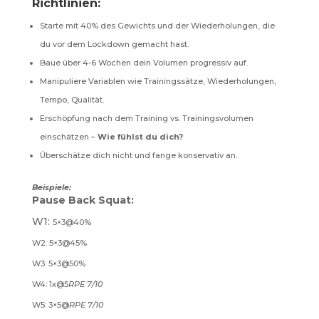
Richtlinien:
Starte mit 40% des Gewichts und der Wiederholungen, die
du vor dem Lockdown gemacht hast.
Baue über 4-6 Wochen dein Volumen progressiv auf.
Manipuliere Variablen wie Trainingssätze, Wiederholungen,
Tempo, Qualität.
Erschöpfung nach dem Training vs. Trainingsvolumen
einschätzen –
Wie fühlst du dich?
Überschätze dich nicht und fange konservativ an.
Beispiele:
Pause Back Squat:
W1:
5×3@40%
W2: 5×3@45%
W3: 5×3@50%
W4: 1x@5
RPE 7/10
W5: 3×5@
RPE 7/10