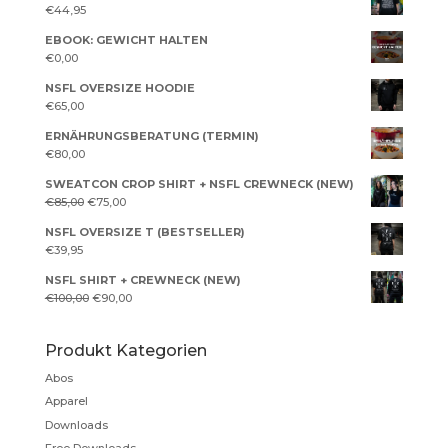
€
44,95
€90,00
€80,00.
EBOOK: GEWICHT HALTEN
€
0,00
NSFL OVERSIZE HOODIE
€
65,00
ERNÄHRUNGSBERATUNG (TERMIN)
€
80,00
SWEATCON CROP SHIRT + NSFL CREWNECK (NEW)
Ursprünglicher
Aktueller
€
85,00
€
75,00
Preis
Preis
NSFL OVERSIZE T (BESTSELLER)
war:
ist:
€
39,95
€85,00
€75,00.
NSFL SHIRT + CREWNECK (NEW)
Ursprünglicher
Aktueller
€
100,00
€
90,00
Preis
Preis
war:
ist:
Produkt Kategorien
€100,00
€90,00.
Abos
Apparel
Downloads