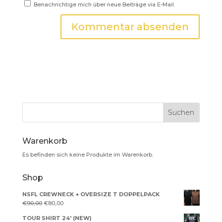
Benachrichtige mich über neue Beiträge via E-Mail.
Warenkorb
Es befinden sich keine Produkte im Warenkorb.
Shop
NSFL CREWNECK + OVERSIZE T DOPPELPACK
Ursprünglicher
Aktueller
€
90,00
€
80,00
Preis
Preis
TOUR SHIRT 24' (NEW)
war:
ist: