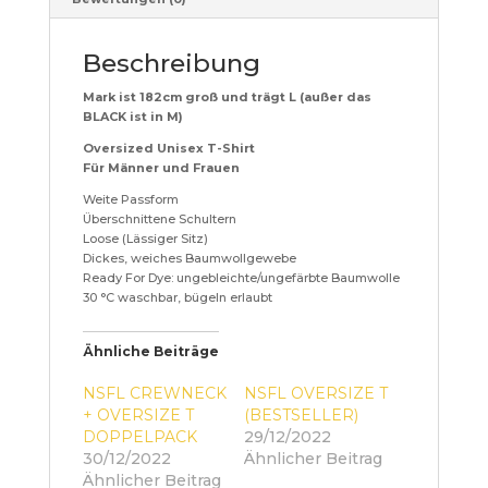
Beschreibung
Mark ist 182cm groß und trägt L (außer das
BLACK ist in M)
Oversized Unisex T-Shirt
Für Männer und Frauen
Weite Passform
Überschnittene Schultern
Loose (Lässiger Sitz)
Dickes, weiches Baumwollgewebe
Ready For Dye: ungebleichte/ungefärbte Baumwolle
30 °C waschbar, bügeln erlaubt
Ähnliche Beiträge
NSFL CREWNECK
NSFL OVERSIZE T
+ OVERSIZE T
(BESTSELLER)
DOPPELPACK
29/12/2022
30/12/2022
Ähnlicher Beitrag
Ähnlicher Beitrag