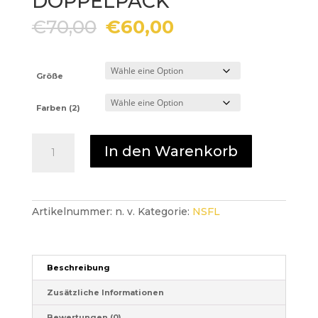
DOPPELPACK
Ursprünglicher
Aktueller
€
70,00
€
60,00
Preis
Preis
war:
ist:
€70,00
€60,00.
Größe
Farben (2)
NSFL
In den Warenkorb
OVERSIZE
T
-
DOPPELPACK
Menge
Artikelnummer:
n. v.
Kategorie:
NSFL
Beschreibung
Zusätzliche Informationen
Bewertungen (0)