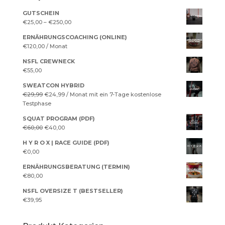
GUTSCHEIN
€
25,00
–
€
250,00
ERNÄHRUNGSCOACHING (ONLINE)
€
120,00
/ Monat
NSFL CREWNECK
€
55,00
SWEATCON HYBRID
Ursprünglicher
Aktueller
€
29,99
€
24,99
/ Monat mit ein 7-Tage kostenlose
Preis
Preis
Testphase
war:
ist:
SQUAT PROGRAM (PDF)
€29,99
€24,99.
Ursprünglicher
Aktueller
€
60,00
€
40,00
Preis
Preis
H Y R O X | RACE GUIDE (PDF)
war:
ist:
€
0,00
€60,00
€40,00.
ERNÄHRUNGSBERATUNG (TERMIN)
€
80,00
NSFL OVERSIZE T (BESTSELLER)
€
39,95