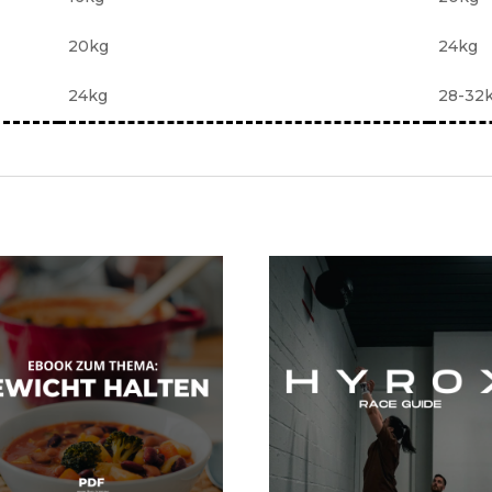
20kg
24kg
24kg
28-32