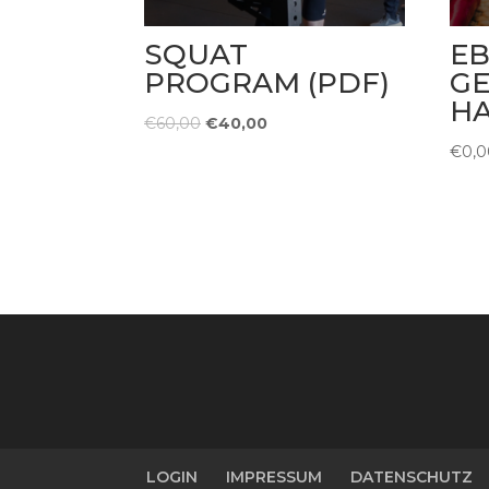
SQUAT
EB
PROGRAM (PDF)
G
H
Ursprünglicher
Aktueller
€
60,00
€
40,00
Preis
Preis
€
0,0
war:
ist:
€60,00
€40,00.
LOGIN
IMPRESSUM
DATENSCHUTZ