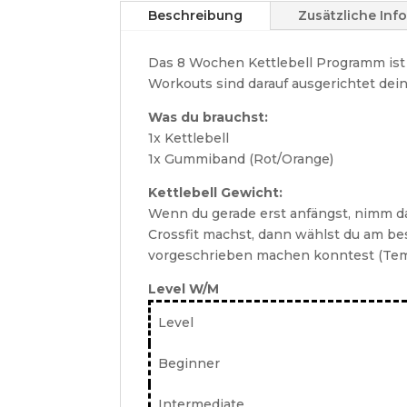
Beschreibung
Zusätzliche Inf
Das 8 Wochen Kettlebell Programm is
Workouts sind darauf ausgerichtet dei
Was du brauchst:
1x Kettlebell
1x Gummiband (Rot/Orange)
Kettlebell Gewicht:
Wenn du gerade erst anfängst, nimm 
Crossfit machst, dann wählst du am b
vorgeschrieben machen konntest (Te
Level W/M
Level
Beginner
Intermediate