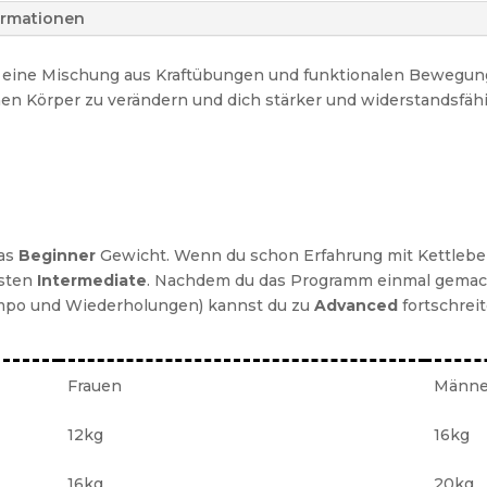
ormationen
t eine Mischung aus Kraftübungen und funktionalen Bewegu
nen Körper zu verändern und dich stärker und widerstandsfä
das
Beginner
Gewicht. Wenn du schon Erfahrung mit Kettlebel
esten
Intermediate
. Nachdem du das Programm einmal gemach
mpo und Wiederholungen) kannst du zu
Advanced
fortschreit
Frauen
Männe
12kg
16kg
16kg
20kg