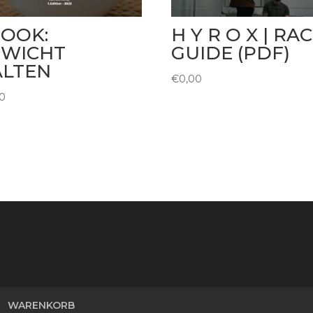
OOK:
H Y R O X | RA
EWICHT
GUIDE (PDF)
ALTEN
€
0,00
0
WARENKORB