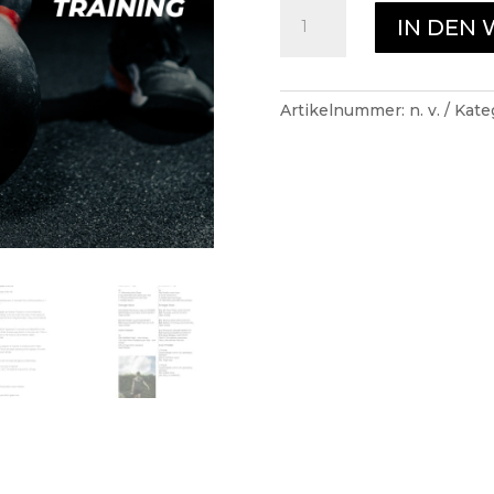
FULL
IN DEN
BODY
KETTLEBELL
TRAINING
(PDF)
Artikelnummer:
n. v.
Kate
Menge