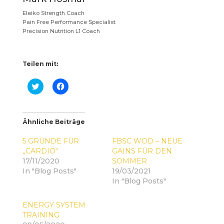
Eleiko Strength Coach
Pain Free Performance Specialist
Precision Nutrition L1 Coach
Teilen mit:
K
K
l
l
i
i
c
c
k
k
,
,
Ähnliche Beiträge
u
u
m
m
ü
a
5 GRÜNDE FÜR
FBSC WOD – NEUE
b
u
e
f
„CARDIO“
GAINS FÜR DEN
r
F
17/11/2020
SOMMER
T
a
w
c
In "Blog Posts"
19/03/2021
i
e
In "Blog Posts"
t
b
t
o
e
o
r
k
ENERGY SYSTEM
z
z
TRAINING
u
u
t
t