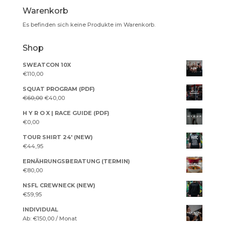
Warenkorb
Es befinden sich keine Produkte im Warenkorb.
Shop
SWEATCON 10X
€
110,00
SQUAT PROGRAM (PDF)
Ursprünglicher
Aktueller
€
60,00
€
40,00
Preis
Preis
H Y R O X | RACE GUIDE (PDF)
war:
ist:
€
0,00
€60,00
€40,00.
TOUR SHIRT 24' (NEW)
€
44,95
ERNÄHRUNGSBERATUNG (TERMIN)
€
80,00
NSFL CREWNECK (NEW)
€
59,95
INDIVIDUAL
Ab:
€
150,00
/ Monat