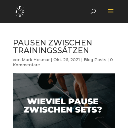
PAUSEN ZWISCHEN
TRAININGSSÄTZEN
von
Mark Hosmar
|
Okt. 26, 2021
|
Blog Posts
|
0
Kommentare