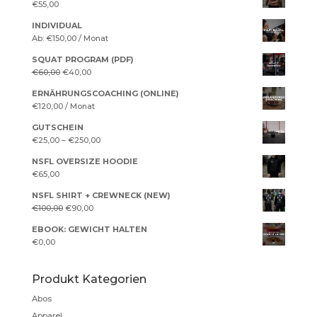
€
55,00
INDIVIDUAL
Ab:
€
150,00
/ Monat
SQUAT PROGRAM (PDF)
Ursprünglicher
Aktueller
€
60,00
€
40,00
Preis
Preis
ERNÄHRUNGSCOACHING (ONLINE)
war:
ist:
€
120,00
/ Monat
€60,00
€40,00.
GUTSCHEIN
€
25,00
–
€
250,00
NSFL OVERSIZE HOODIE
€
65,00
NSFL SHIRT + CREWNECK (NEW)
Ursprünglicher
Aktueller
€
100,00
€
90,00
Preis
Preis
EBOOK: GEWICHT HALTEN
war:
ist:
€
0,00
€100,00
€90,00.
Produkt Kategorien
Abos
Apparel