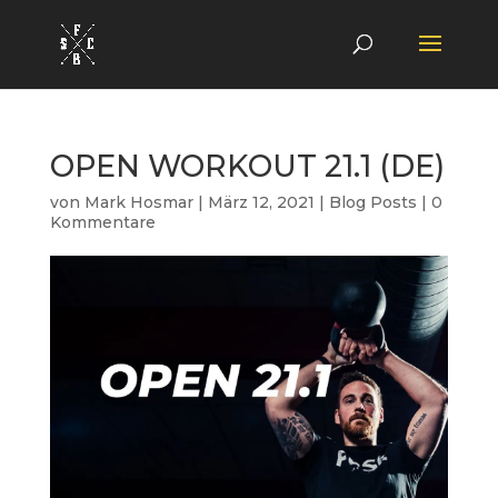
OPEN WORKOUT 21.1 (DE)
von
Mark Hosmar
|
März 12, 2021
|
Blog Posts
|
0
Kommentare