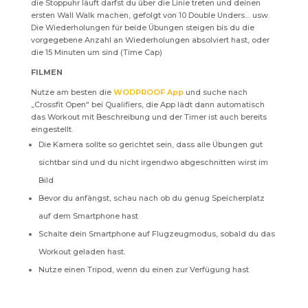
die Stoppuhr läuft darfst du über die Linie treten und deinen
ersten Wall Walk machen, gefolgt von 10 Double Unders… usw.
Die Wiederholungen für beide Übungen steigen bis du die
vorgegebene Anzahl an Wiederholungen absolviert hast, oder
die 15 Minuten um sind (Time Cap)
FILMEN
Nutze am besten die
WODPROOF App
und suche nach
„Crossfit Open“ bei Qualifiers, die App lädt dann automatisch
das Workout mit Beschreibung und der Timer ist auch bereits
eingestellt.
Die Kamera sollte so gerichtet sein, dass alle Übungen gut
sichtbar sind und du nicht irgendwo abgeschnitten wirst im
Bild
Bevor du anfängst, schau nach ob du genug Speicherplatz
auf dem Smartphone hast
Schalte dein Smartphone auf Flugzeugmodus, sobald du das
Workout geladen hast.
Nutze einen Tripod, wenn du einen zur Verfügung hast