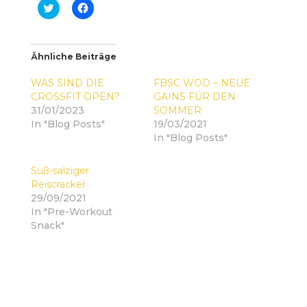
K
K
l
l
i
i
c
c
k
k
,
,
Ähnliche Beiträge
u
u
m
m
ü
a
WAS SIND DIE
FBSC WOD – NEUE
b
u
e
f
CROSSFIT OPEN?
GAINS FÜR DEN
r
F
31/01/2023
SOMMER
T
a
w
c
In "Blog Posts"
19/03/2021
i
e
In "Blog Posts"
t
b
t
o
e
o
r
k
Süß-salziger
z
z
Reiscracker
u
u
t
t
29/09/2021
e
e
i
i
In "Pre-Workout
l
l
Snack"
e
e
n
n
(
(
W
W
i
i
r
r
d
d
i
i
n
n