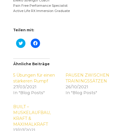
Eleiko Strength Coach
Pain Free Performance Specialist
Active Life RX Immersion Graduate
Teilen mit:
K
K
l
l
i
i
c
c
k
k
,
,
Ähnliche Beiträge
u
u
m
m
ü
a
5 Übungen für einen
PAUSEN ZWISCHEN
b
u
e
f
stärkeren Rumpf
TRAININGSSÄTZEN
r
F
27/03/2021
26/10/2021
T
a
w
c
In "Blog Posts"
In "Blog Posts"
i
e
t
b
t
o
BUILT –
e
o
r
k
MUSKELAUFBAU,
z
z
KRAFT &
u
u
t
t
MAXIMALKRAFT
e
e
i
i
17/07/2021