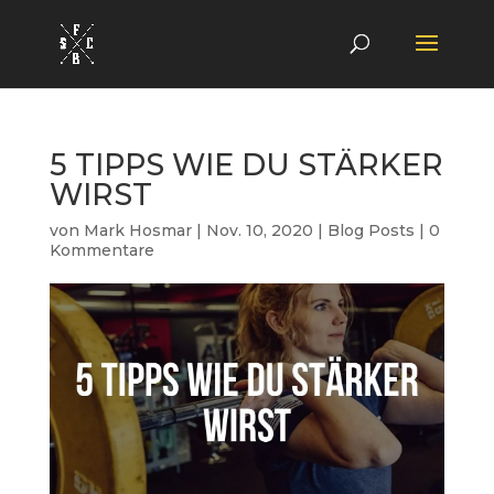
5 TIPPS WIE DU STÄRKER
WIRST
von
Mark Hosmar
|
Nov. 10, 2020
|
Blog Posts
|
0
Kommentare