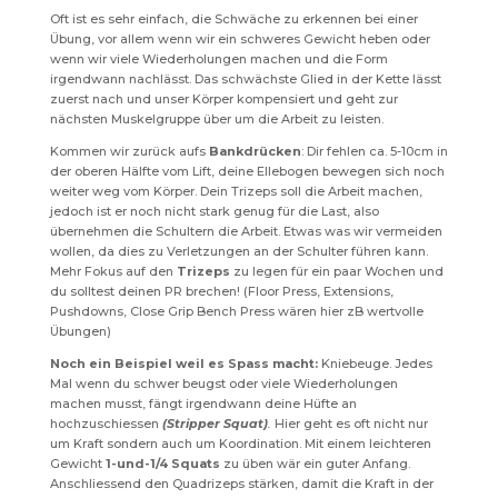
Oft ist es sehr einfach, die Schwäche zu erkennen bei einer
Übung, vor allem wenn wir ein schweres Gewicht heben oder
wenn wir viele Wiederholungen machen und die Form
irgendwann nachlässt. Das schwächste Glied in der Kette lässt
zuerst nach und unser Körper kompensiert und geht zur
nächsten Muskelgruppe über um die Arbeit zu leisten.
Kommen wir zurück aufs
Bankdrücken
: Dir fehlen ca. 5-10cm in
der oberen Hälfte vom Lift, deine Ellebogen bewegen sich noch
weiter weg vom Körper. Dein Trizeps soll die Arbeit machen,
jedoch ist er noch nicht stark genug für die Last, also
übernehmen die Schultern die Arbeit. Etwas was wir vermeiden
wollen, da dies zu Verletzungen an der Schulter führen kann.
Mehr Fokus auf den
Trizeps
zu legen für ein paar Wochen und
du solltest deinen PR brechen! (Floor Press, Extensions,
Pushdowns, Close Grip Bench Press wären hier zB wertvolle
Übungen)
Noch ein Beispiel weil es Spass macht:
Kniebeuge. Jedes
Mal wenn du schwer beugst oder viele Wiederholungen
machen musst, fängt irgendwann deine Hüfte an
hochzuschiessen
(Stripper Squat)
.
Hier geht es oft nicht nur
um Kraft sondern auch um Koordination. Mit einem leichteren
Gewicht
1-und-1/4 Squats
zu üben wär ein guter Anfang.
Anschliessend den Quadrizeps stärken, damit die Kraft in der