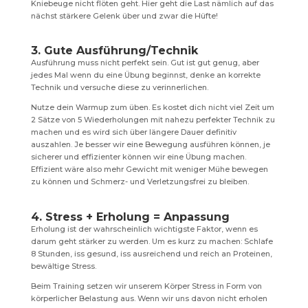
Kniebeuge nicht flöten geht. Hier geht die Last nämlich auf das
nächst stärkere Gelenk über und zwar die Hüfte!
3. Gute Ausführung/Technik
Ausführung muss nicht perfekt sein. Gut ist gut genug, aber
jedes Mal wenn du eine Übung beginnst, denke an korrekte
Technik und versuche diese zu verinnerlichen.
Nutze dein Warmup zum üben. Es kostet dich nicht viel Zeit um
2 Sätze von 5 Wiederholungen mit nahezu perfekter Technik zu
machen und es wird sich über längere Dauer definitiv
auszahlen. Je besser wir eine Bewegung ausführen können, je
sicherer und effizienter können wir eine Übung machen.
Effizient wäre also mehr Gewicht mit weniger Mühe bewegen
zu können und Schmerz- und Verletzungsfrei zu bleiben.
4. Stress + Erholung = Anpassung
Erholung ist der wahrscheinlich wichtigste Faktor, wenn es
darum geht stärker zu werden. Um es kurz zu machen: Schlafe
8 Stunden, iss gesund, iss ausreichend und reich an Proteinen,
bewältige Stress.
Beim Training setzen wir unserem Körper Stress in Form von
körperlicher Belastung aus. Wenn wir uns davon nicht erholen