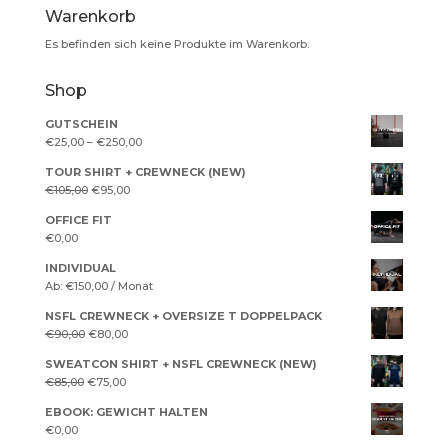
Warenkorb
Es befinden sich keine Produkte im Warenkorb.
Shop
GUTSCHEIN
€
25,00
–
€
250,00
TOUR SHIRT + CREWNECK (NEW)
Ursprünglicher
Aktueller
€
105,00
€
95,00
Preis
Preis
OFFICE FIT
war:
ist:
€
0,00
€105,00
€95,00.
INDIVIDUAL
Ab:
€
150,00
/ Monat
NSFL CREWNECK + OVERSIZE T DOPPELPACK
Ursprünglicher
Aktueller
€
90,00
€
80,00
Preis
Preis
SWEATCON SHIRT + NSFL CREWNECK (NEW)
war:
ist:
Ursprünglicher
Aktueller
€
85,00
€
75,00
€90,00
€80,00.
Preis
Preis
EBOOK: GEWICHT HALTEN
war:
ist:
€
0,00
€85,00
€75,00.