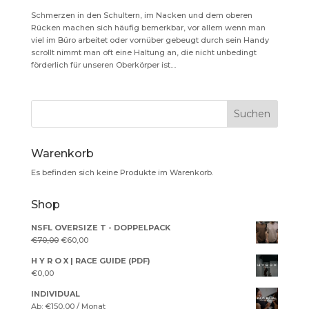
Schmerzen in den Schultern, im Nacken und dem oberen
Rücken machen sich häufig bemerkbar, vor allem wenn man
viel im Büro arbeitet oder vornüber gebeugt durch sein Handy
scrollt nimmt man oft eine Haltung an, die nicht unbedingt
förderlich für unseren Oberkörper ist....
Warenkorb
Es befinden sich keine Produkte im Warenkorb.
Shop
NSFL OVERSIZE T - DOPPELPACK
Ursprünglicher
Aktueller
€
70,00
€
60,00
Preis
Preis
H Y R O X | RACE GUIDE (PDF)
war:
ist:
€
0,00
€70,00
€60,00.
INDIVIDUAL
Ab:
€
150,00
/ Monat