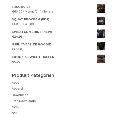
FBSC BUILT
€
60,00
/ Monat für 4 Monate
SQUAT PROGRAM (PDF)
Ursprünglicher
Aktueller
€
60,00
€
40,00
Preis
Preis
SWEATCON SHIRT (NEW)
war:
ist:
€
24,95
€60,00
€40,00.
NSFL OVERSIZE HOODIE
€
65,00
EBOOK: GEWICHT HALTEN
€
0,00
Produkt Kategorien
Abos
Apparel
Downloads
Free Downloads
Gifts
NSFL