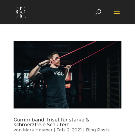
Gummiband Triset für starke &
schmerzfreie Schultern
von
Mark Hosmar
|
Feb. 2, 2021
|
Blog Posts