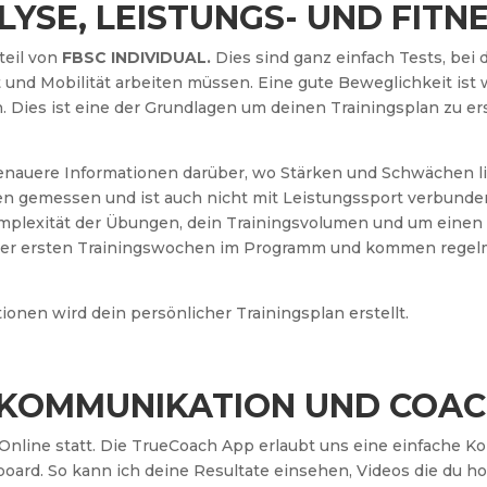
YSE, LEISTUNGS- UND FITNE
teil von
FBSC INDIVIDUAL.
Dies sind ganz einfach Tests, bei
 und Mobilität arbeiten müssen. Eine gute Beweglichkeit ist w
ies ist eine der Grundlagen um deinen Trainingsplan zu ers
nauere Informationen darüber, wo Stärken und Schwächen lie
en gemessen und ist auch nicht mit Leistungssport verbunden 
mplexität der Übungen, dein Trainingsvolumen und um einen g
einer ersten Trainingswochen im Programm und kommen regelm
onen wird dein persönlicher Trainingsplan erstellt.
, KOMMUNIKATION UND COA
Online statt. Die TrueCoach App erlaubt uns eine einfache K
board. So kann ich deine Resultate einsehen, Videos die du h