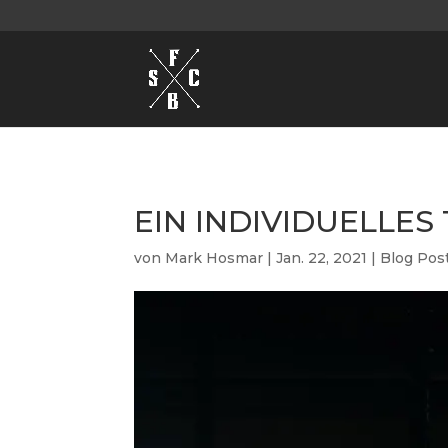
EIN INDIVIDUELLES
von
Mark Hosmar
|
Jan. 22, 2021
|
Blog Pos