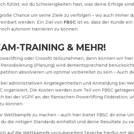
h fühlst, wo du Schwierigkeiten hast, was deine Erfolge sin
 große Chance um seine Ziele zu verfolgen – wo auch immer du 
reinbart werden. Ein Ziel von
FBSC
ist es, dass der Kunde e
noch autonom trainieren zu können.
EAM-TRAINING & MEHR!
Powerlifting oder Crossfit teilzunehmen, dann können wir hie
e Periodisierung (Planung) wird dementsprechend berücksicht
ition absolvieren um optimal vorbereitet zu sein – Auch dies 
bei administrativen Angelegenheiten und Anmeldung bei Wet
organisiert. Die Kosten werden zum Teil von FBSC getragen. 
h bei der VGPF an, der flämischen Powerlifting Föderation, um
zu können.
 für Wettkämpfe zu machen – auch hier bietet FBSC dir eine Un
 du die nötigen Standards einhältst und deine Resultate zu val
ch auf die Wettkämpfe vorzubereiten! Spreche hierfür mit d