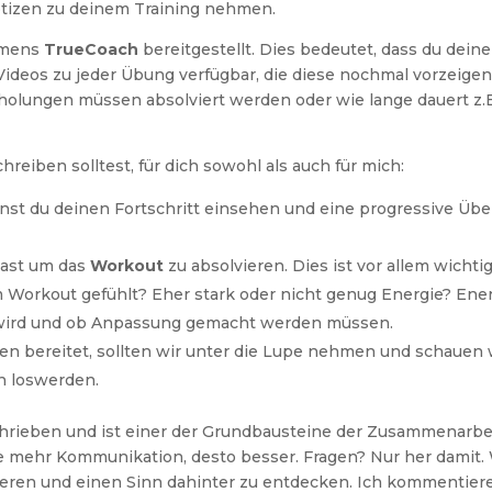
tizen zu deinem Training nehmen.
amens
TrueCoach
bereitgestellt. Dies bedeutet, dass du dei
Videos zu jeder Übung verfügbar, die diese nochmal vorzeige
holungen müssen absolviert werden oder wie lange dauert z.B
hreiben solltest, für dich sowohl als auch für mich:
nst du deinen Fortschritt einsehen und eine progressive Über
hast um das
Workout
zu absolvieren. Dies ist vor allem wichti
Workout gefühlt? Eher stark oder nicht genug Energie? Ene
 wird und ob Anpassung gemacht werden müssen.
en bereitet, sollten wir unter die Lupe nehmen und schauen
n loswerden.
hrieben und ist einer der Grundbausteine der Zusammenarbei
e mehr Kommunikation, desto besser. Fragen? Nur her damit. 
olvieren und einen Sinn dahinter zu entdecken. Ich kommentie