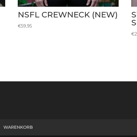
NSFL CREWNECK (NEW)
S
€
59,95
€
2
WARENKORB