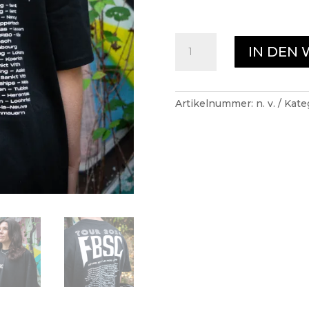
TOUR
IN DEN
SHIRT
24'
(NEW)
Menge
Artikelnummer:
n. v.
Kate