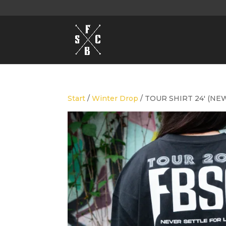
Start
/
Winter Drop
/ TOUR SHIRT 24′ (NE